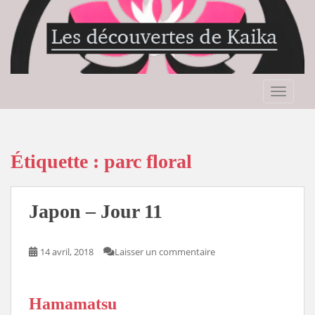
S
k
i
p
t
o
TOGGLE
m
a
i
n
Étiquette :
parc floral
c
o
n
Japon – Jour 11
t
e
n
14 avril, 2018
Laisser un commentaire
t
Hamamatsu