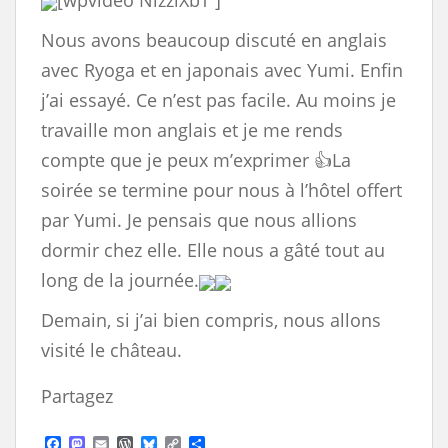
[wpvideo NlzziXbT ]
Nous avons beaucoup discuté en anglais
avec Ryoga et en japonais avec Yumi. Enfin
j’ai essayé. Ce n’est pas facile. Au moins je
travaille mon anglais et je me rends
compte que je peux m’exprimer 👍La
soirée se termine pour nous à l’hôtel offert
par Yumi. Je pensais que nous allions
dormir chez elle. Elle nous a gâté tout au
long de la journée.
Demain, si j’ai bien compris, nous allons
visité le château.
Partagez
F
M
E
W
B
C
S