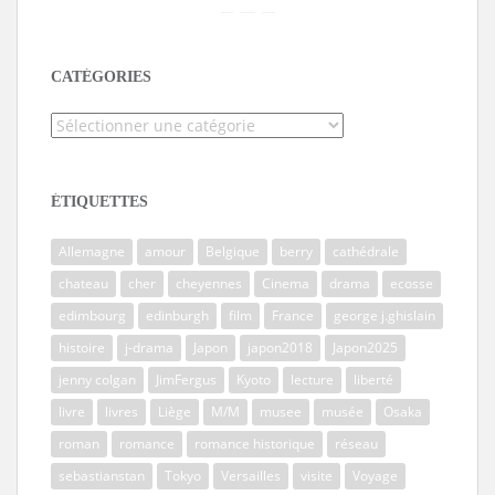
CATÉGORIES
Catégories
ÉTIQUETTES
Allemagne
amour
Belgique
berry
cathédrale
chateau
cher
cheyennes
Cinema
drama
ecosse
edimbourg
edinburgh
film
France
george j.ghislain
histoire
j-drama
Japon
japon2018
Japon2025
jenny colgan
JimFergus
Kyoto
lecture
liberté
livre
livres
Liège
M/M
musee
musée
Osaka
roman
romance
romance historique
réseau
sebastianstan
Tokyo
Versailles
visite
Voyage