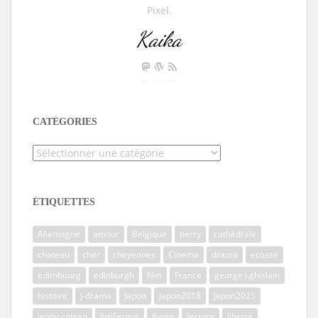
Pixel.
Kaika
CATÉGORIES
Catégories
ÉTIQUETTES
Allemagne
amour
Belgique
berry
cathédrale
chateau
cher
cheyennes
Cinema
drama
ecosse
edimbourg
edinburgh
film
France
george j.ghislain
histoire
j-drama
Japon
japon2018
Japon2025
jenny colgan
JimFergus
Kyoto
lecture
liberté