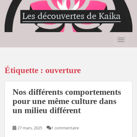
S
k
i
p
t
o
TOGGLE
m
a
i
n
Étiquette :
ouverture
c
o
n
Nos différents comportements
t
pour une même culture dans
e
un milieu différent
n
t
27 mars, 2025
1 commentaire