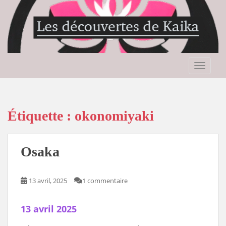
S
k
i
p
t
o
TOGGLE
m
a
i
n
Étiquette :
okonomiyaki
c
o
n
Osaka
t
e
n
13 avril, 2025
1 commentaire
t
13 avril 2025