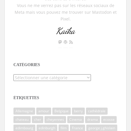
Vous ne me verrez pas sur les réseaux sociaux de
Meta mais vous pouvez me trouver sur Mastodon et
Pixel.
Kaika
CATÉGORIES
Catégories
ÉTIQUETTES
Allemagne
amour
Belgique
berry
cathédrale
chateau
cher
cheyennes
Cinema
drama
ecosse
edimbourg
edinburgh
film
France
george j.ghislain