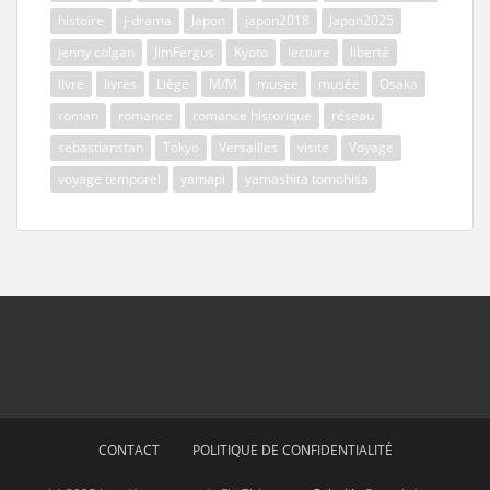
histoire
j-drama
Japon
japon2018
Japon2025
jenny colgan
JimFergus
Kyoto
lecture
liberté
livre
livres
Liège
M/M
musee
musée
Osaka
roman
romance
romance historique
réseau
sebastianstan
Tokyo
Versailles
visite
Voyage
voyage temporel
yamapi
yamashita tomohisa
CONTACT
POLITIQUE DE CONFIDENTIALITÉ