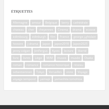
ÉTIQUETTES
Allemagne
amour
Belgique
berry
cathédrale
chateau
cher
cheyennes
Cinema
drama
ecosse
edimbourg
edinburgh
film
France
george j.ghislain
histoire
j-drama
Japon
japon2018
Japon2025
jenny colgan
JimFergus
Kyoto
lecture
liberté
livre
livres
Liège
M/M
musee
musée
Osaka
roman
romance
romance historique
réseau
sebastianstan
Tokyo
Versailles
visite
Voyage
voyage temporel
yamapi
yamashita tomohisa