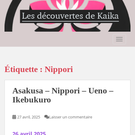
S
k
i
p
t
o
TOGGLE
m
a
i
n
Étiquette :
Nippori
c
o
n
Asakusa – Nippori – Ueno –
t
Ikebukuro
e
n
t
27 avril, 2025
Laisser un commentaire
26 avril 2025