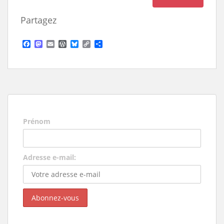
Partagez
F
M
E
W
B
C
S
a
a
m
o
l
o
h
c
s
a
r
u
p
a
e
t
i
d
e
y
r
b
o
l
P
s
L
e
o
d
r
k
i
o
o
e
y
n
k
n
s
k
s
Prénom
Adresse e-mail: