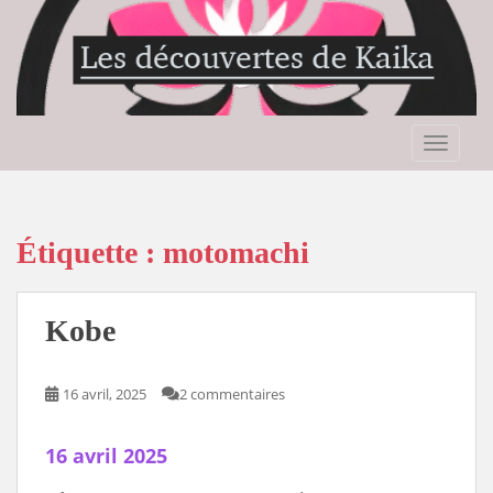
S
k
i
p
t
o
TOGGLE
m
a
i
n
Étiquette :
motomachi
c
o
n
Kobe
t
e
n
16 avril, 2025
2 commentaires
t
16 avril 2025