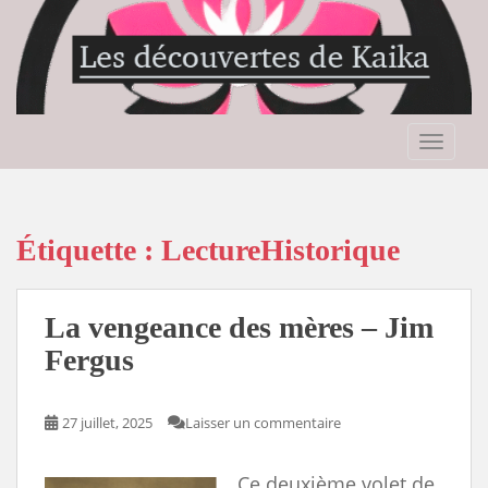
S
k
i
p
t
o
TOGGLE
m
a
i
n
Étiquette :
LectureHistorique
c
o
n
La vengeance des mères – Jim
t
Fergus
e
n
t
27 juillet, 2025
Laisser un commentaire
Ce deuxième volet de