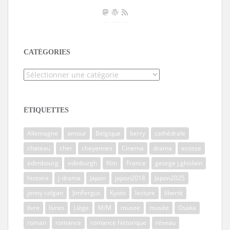
CATÉGORIES
Catégories
ÉTIQUETTES
Allemagne
amour
Belgique
berry
cathédrale
chateau
cher
cheyennes
Cinema
drama
ecosse
edimbourg
edinburgh
film
France
george j.ghislain
histoire
j-drama
Japon
japon2018
Japon2025
jenny colgan
JimFergus
Kyoto
lecture
liberté
livre
livres
Liège
M/M
musee
musée
Osaka
roman
romance
romance historique
réseau