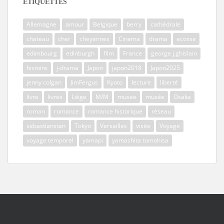
ÉTIQUETTES
Allemagne
amour
Belgique
berry
cathédrale
chateau
cher
cheyennes
Cinema
drama
ecosse
edimbourg
edinburgh
film
France
george j.ghislain
histoire
j-drama
Japon
japon2018
Japon2025
jenny colgan
JimFergus
Kyoto
lecture
liberté
livre
livres
Liège
M/M
musee
musée
Osaka
roman
romance
romance historique
réseau
sebastianstan
Tokyo
Versailles
visite
Voyage
voyage temporel
yamapi
yamashita tomohisa