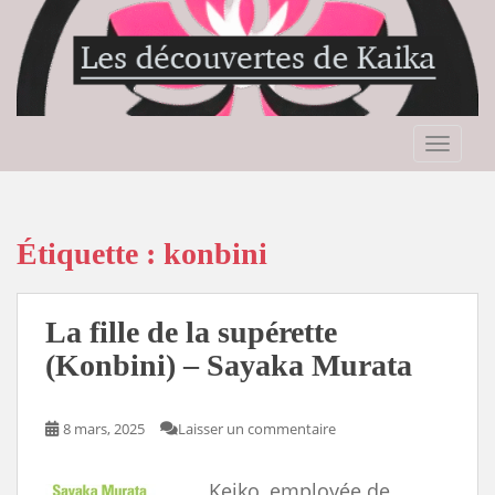
S
k
i
p
t
o
TOGGLE
m
a
i
n
Étiquette :
konbini
c
o
n
La fille de la supérette
t
(Konbini) – Sayaka Murata
e
n
t
8 mars, 2025
Laisser un commentaire
Keiko, employée de