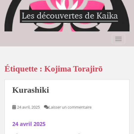
S
k
i
p
t
o
TOGGLE
m
a
i
n
Étiquette :
Kojima Torajirō
c
o
n
Kurashiki
t
e
n
24 avril, 2025
Laisser un commentaire
t
24 avril 2025