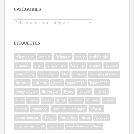
CATÉGORIES
Catégories
ÉTIQUETTES
Allemagne
amour
Belgique
berry
cathédrale
chateau
cher
cheyennes
Cinema
drama
ecosse
edimbourg
edinburgh
film
France
george j.ghislain
histoire
j-drama
Japon
japon2018
Japon2025
jenny colgan
JimFergus
Kyoto
lecture
liberté
livre
livres
Liège
M/M
musee
musée
Osaka
roman
romance
romance historique
réseau
sebastianstan
Tokyo
Versailles
visite
Voyage
voyage temporel
yamapi
yamashita tomohisa