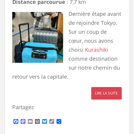
Distance parcourue
: 7,7 km
Dernière étape avant
de rejoindre Tokyo.
Sur un coup de
cœur, nous avons
choisi
Kurashiki
comme destination
sur notre chemin du
retour vers la capitale.
LIRE LA SUITE
Partagez
F
M
E
W
B
C
S
a
a
m
o
l
o
h
c
s
a
r
u
p
a