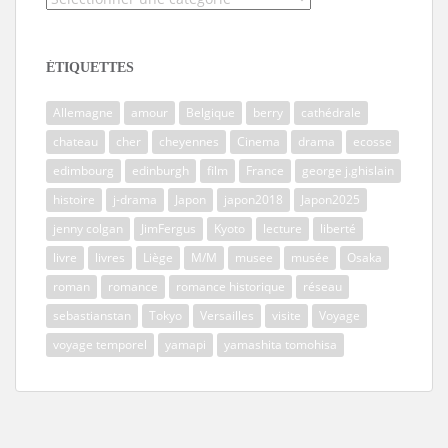
ÉTIQUETTES
Allemagne
amour
Belgique
berry
cathédrale
chateau
cher
cheyennes
Cinema
drama
ecosse
edimbourg
edinburgh
film
France
george j.ghislain
histoire
j-drama
Japon
japon2018
Japon2025
jenny colgan
JimFergus
Kyoto
lecture
liberté
livre
livres
Liège
M/M
musee
musée
Osaka
roman
romance
romance historique
réseau
sebastianstan
Tokyo
Versailles
visite
Voyage
voyage temporel
yamapi
yamashita tomohisa