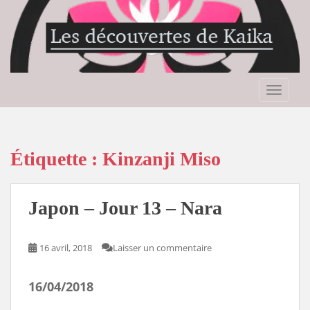
S
k
i
p
t
o
TOGGLE
m
a
i
n
Étiquette :
Kinzanji Miso
c
o
n
Japon – Jour 13 – Nara
t
e
n
16 avril, 2018
Laisser un commentaire
t
16/04/2018