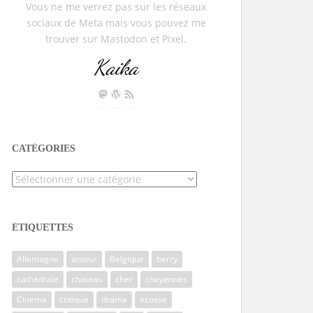
Vous ne me verrez pas sur les réseaux
sociaux de Meta mais vous pouvez me
trouver sur Mastodon et Pixel.
Kaika
CATÉGORIES
Catégories
ÉTIQUETTES
Allemagne
amour
Belgique
berry
cathédrale
chateau
cher
cheyennes
Cinema
critique
drama
ecosse