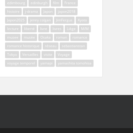
edimbourg
edinburgh
film
France
histoire
j-drama
Japon
japon2018
Japon2025
jenny colgan
JimFergus
Kyoto
lecture
liberté
livre
livres
Liège
M/M
musee
musée
Osaka
roman
romance
romance historique
réseau
sebastianstan
Tokyo
Versailles
visite
Voyage
voyage temporel
yamapi
yamashita tomohisa