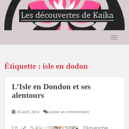
S
k
i
p
t
o
TOGGLE
m
a
i
n
Étiquette :
isle en dodon
c
o
n
L’Isle en Dondon et ses
t
alentours
e
n
t
26 août, 2014
Laisser un commentaire
Dimanche,