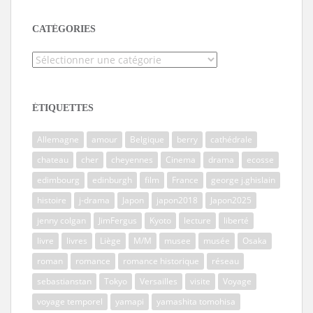
CATÉGORIES
Catégories
ÉTIQUETTES
Allemagne
amour
Belgique
berry
cathédrale
chateau
cher
cheyennes
Cinema
drama
ecosse
edimbourg
edinburgh
film
France
george j.ghislain
histoire
j-drama
Japon
japon2018
Japon2025
jenny colgan
JimFergus
Kyoto
lecture
liberté
livre
livres
Liège
M/M
musee
musée
Osaka
roman
romance
romance historique
réseau
sebastianstan
Tokyo
Versailles
visite
Voyage
voyage temporel
yamapi
yamashita tomohisa