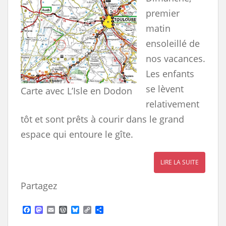
premier
matin
ensoleillé de
nos vacances.
Les enfants
se lèvent
Carte avec L’Isle en Dodon
relativement
tôt et sont prêts à courir dans le grand
espace qui entoure le gîte.
LIRE LA SUITE
Partagez
F
M
E
W
B
C
S
a
a
m
o
l
o
h
c
s
a
r
u
p
a