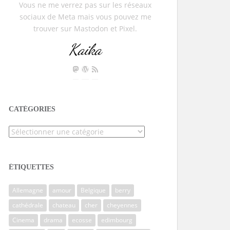
Vous ne me verrez pas sur les réseaux
sociaux de Meta mais vous pouvez me
trouver sur Mastodon et Pixel.
Kaika
CATÉGORIES
Catégories
ÉTIQUETTES
Allemagne
amour
Belgique
berry
cathédrale
chateau
cher
cheyennes
Cinema
drama
ecosse
edimbourg