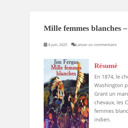
o
o
e
y
n
k
n
s
k
s
Mille femmes blanches –
8 juin, 2025
Laisser un commentaire
Résumé
En 1874, le ch
Washington po
Grant un marc
chevaux, les 
femmes blanch
indien.