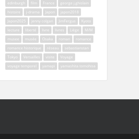
edinburgh
film
France
george j.ghislain
histoire
j-drama
Japon
japon2018
Japon2025
jenny colgan
JimFergus
Kyoto
lecture
liberté
livre
livres
Liège
M/M
musee
musée
Osaka
roman
romance
romance historique
réseau
sebastianstan
Tokyo
Versailles
visite
Voyage
voyage temporel
yamapi
yamashita tomohisa