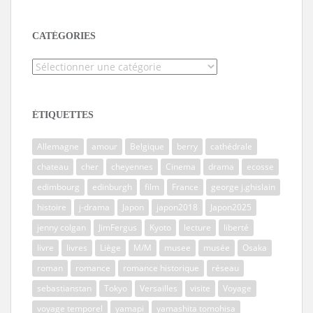
CATÉGORIES
Catégories
ÉTIQUETTES
Allemagne
amour
Belgique
berry
cathédrale
chateau
cher
cheyennes
Cinema
drama
ecosse
edimbourg
edinburgh
film
France
george j.ghislain
histoire
j-drama
Japon
japon2018
Japon2025
jenny colgan
JimFergus
Kyoto
lecture
liberté
livre
livres
Liège
M/M
musee
musée
Osaka
roman
romance
romance historique
réseau
sebastianstan
Tokyo
Versailles
visite
Voyage
voyage temporel
yamapi
yamashita tomohisa