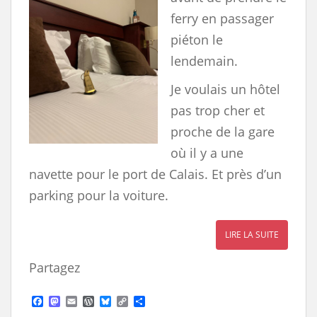
ferry en passager
piéton le
lendemain.
Je voulais un hôtel
pas trop cher et
proche de la gare
où il y a une
navette pour le port de Calais. Et près d’un
parking pour la voiture.
LIRE LA SUITE
Partagez
F
M
E
W
B
C
S
a
a
m
o
l
o
h