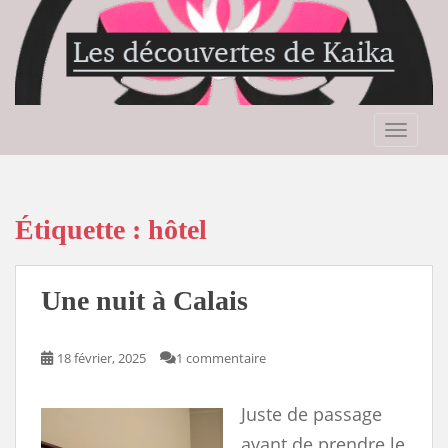
S
k
i
p
t
o
TOGGLE
m
a
i
n
Étiquette :
hôtel
c
o
n
Une nuit à Calais
t
e
n
18 février, 2025
1 commentaire
t
Juste de passage
avant de prendre le