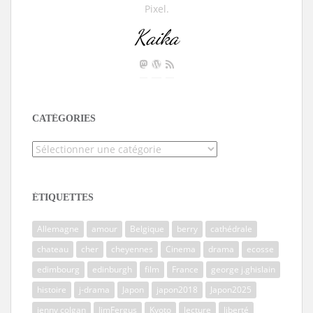
Pixel.
Kaika
CATÉGORIES
Catégories
ÉTIQUETTES
Allemagne
amour
Belgique
berry
cathédrale
chateau
cher
cheyennes
Cinema
drama
ecosse
edimbourg
edinburgh
film
France
george j.ghislain
histoire
j-drama
Japon
japon2018
Japon2025
jenny colgan
JimFergus
Kyoto
lecture
liberté