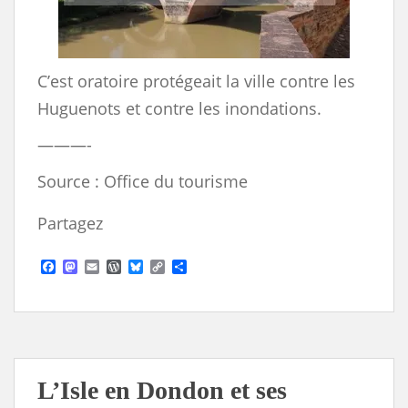
C’est oratoire protégeait la ville contre les
Huguenots et contre les inondations.
———-
Source : Office du tourisme
Partagez
F
M
E
W
B
C
S
a
a
m
o
l
o
h
c
s
a
r
u
p
a
e
t
i
d
e
y
r
b
o
l
P
s
L
e
o
d
r
k
i
o
o
e
y
n
k
n
s
k
s
L’Isle en Dondon et ses