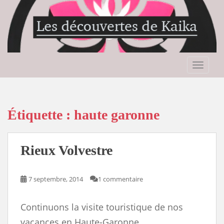
S
k
i
p
t
o
TOGGLE
m
a
i
n
Étiquette :
haute garonne
c
o
n
Rieux Volvestre
t
e
n
7 septembre, 2014
1 commentaire
t
Continuons la visite touristique de nos
vacances en Haute-Garonne.