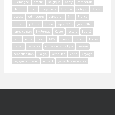
Allemagne
amour
Belgique
berry
cathédrale
chateau
cher
cheyennes
Cinema
critique
drama
ecosse
edimbourg
edinburgh
film
France
histoire
j-drama
Japon
japon2018
Japon2025
jenny colgan
JimFergus
Kyoto
lecture
liberté
livre
livres
Liège
M/M
musee
musée
Osaka
roman
romance
romance historique
réseau
sebastianstan
Tokyo
Versailles
visite
Voyage
voyage temporel
yamapi
yamashita tomohisa