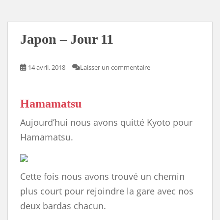
b
o
l
P
s
L
e
o
d
r
k
i
o
o
e
y
n
k
n
s
k
s
Japon – Jour 11
14 avril, 2018
Laisser un commentaire
Hamamatsu
Aujourd’hui nous avons quitté Kyoto pour
Hamamatsu.
Cette fois nous avons trouvé un chemin
plus court pour rejoindre la gare avec nos
deux bardas chacun.