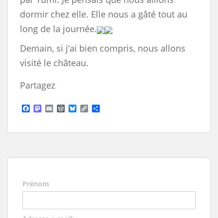
dormir chez elle. Elle nous a gâté tout au
long de la journée.
Demain, si j’ai bien compris, nous allons
visité le château.
Partagez
F
M
E
W
B
C
S
a
a
m
o
l
o
h
c
s
a
r
u
p
a
e
t
i
d
e
y
r
b
o
l
P
s
L
e
o
d
r
k
i
o
o
e
y
n
k
n
s
k
s
Prénom