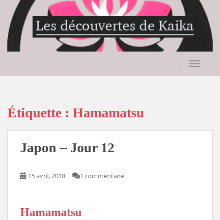
S
k
i
p
t
o
TOGGLE
m
a
i
n
Étiquette :
Hamamatsu
c
o
n
Japon – Jour 12
t
e
n
15 avril, 2018
1 commentaire
t
Hamamatsu