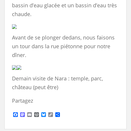
bassin d’eau glacée et un bassin d’eau très
chaude.
Avant de se plonger dedans, nous faisons
un tour dans la rue piétonne pour notre
dîner.
Demain visite de Nara : temple, parc,
château (peut être)
Partagez
F
M
E
W
B
C
S
a
a
m
o
l
o
h
c
s
a
r
u
p
a
e
t
i
d
e
y
r