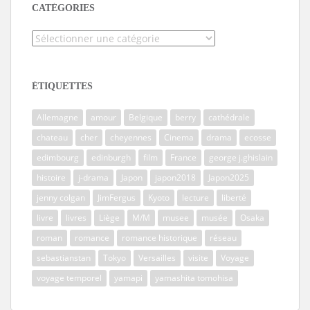
CATÉGORIES
Catégories
ÉTIQUETTES
Allemagne
amour
Belgique
berry
cathédrale
chateau
cher
cheyennes
Cinema
drama
ecosse
edimbourg
edinburgh
film
France
george j.ghislain
histoire
j-drama
Japon
japon2018
Japon2025
jenny colgan
JimFergus
Kyoto
lecture
liberté
livre
livres
Liège
M/M
musee
musée
Osaka
roman
romance
romance historique
réseau
sebastianstan
Tokyo
Versailles
visite
Voyage
voyage temporel
yamapi
yamashita tomohisa