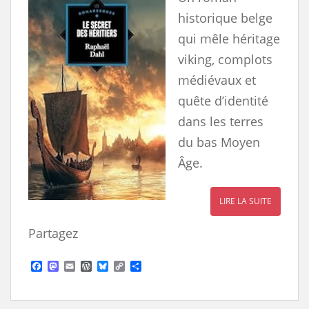
historique belge
qui mêle héritage
viking, complots
médiévaux et
quête d’identité
dans les terres
du bas Moyen
Âge.
LIRE LA SUITE
Partagez
F
M
E
W
B
C
S
a
a
m
o
l
o
h
c
s
a
r
u
p
a
e
t
i
d
e
y
r