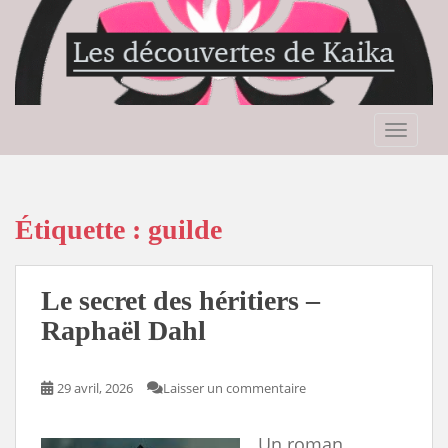
S
k
i
p
t
o
TOGGLE
m
a
i
n
Étiquette :
guilde
c
o
n
Le secret des héritiers –
t
Raphaël Dahl
e
n
t
29 avril, 2026
Laisser un commentaire
Un roman