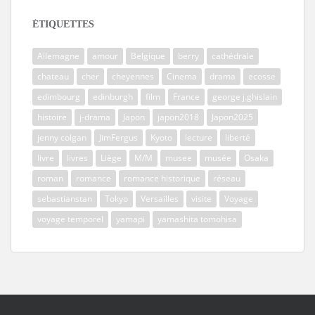
ÉTIQUETTES
Allemagne
amour
Belgique
berry
cathédrale
chateau
cher
cheyennes
Cinema
drama
ecosse
edimbourg
edinburgh
film
France
george j.ghislain
histoire
j-drama
Japon
japon2018
Japon2025
jenny colgan
JimFergus
Kyoto
lecture
liberté
livre
livres
Liège
M/M
musee
musée
Osaka
roman
romance
romance historique
réseau
sebastianstan
Tokyo
Versailles
visite
Voyage
voyage temporel
yamapi
yamashita tomohisa