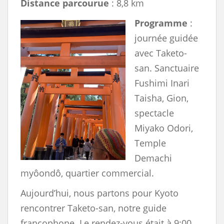
Distance parcourue
: 8,8 km
Programme
:
journée guidée
avec Taketo-
san. Sanctuaire
Fushimi Inari
Taisha, Gion,
spectacle
Miyako Odori,
Temple
Demachi
myôondô, quartier commercial.
Aujourd’hui, nous partons pour Kyoto
rencontrer Taketo-san, notre guide
francophone. Le rendez-vous était à 9:00.