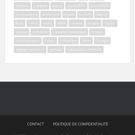
histoire
j-drama
Japon
japon2018
Japon2025
jenny colgan
JimFergus
Kyoto
lecture
liberté
livre
livres
Liège
M/M
musee
musée
Osaka
roman
romance
romance historique
réseau
sebastianstan
Tokyo
Versailles
visite
Voyage
voyage temporel
yamapi
yamashita tomohisa
CONTACT
POLITIQUE DE CONFIDENTIALITÉ