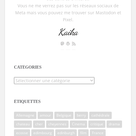
Vous ne me verrez pas sur les réseaux sociaux de
Meta mais vous pouvez me trouver sur Mastodon et
Pixel.
Kaika
CATÉGORIES
Catégories
ÉTIQUETTES
Allemagne
amour
Belgique
berry
cathédrale
chateau
cher
cheyennes
Cinema
critique
drama
ecosse
edimbourg
edinburgh
film
France