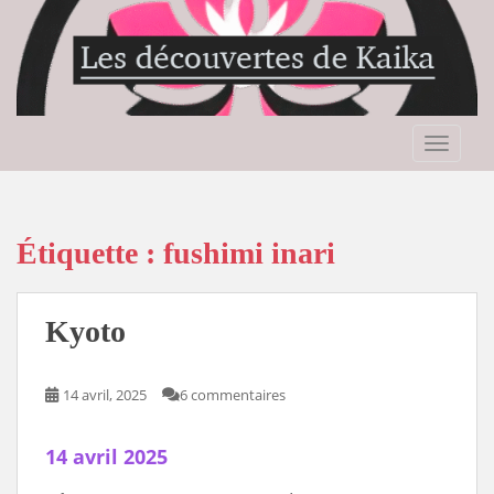
S
k
i
p
t
o
TOGGLE
m
a
i
n
Étiquette :
fushimi inari
c
o
n
Kyoto
t
e
n
14 avril, 2025
6 commentaires
t
14 avril 2025