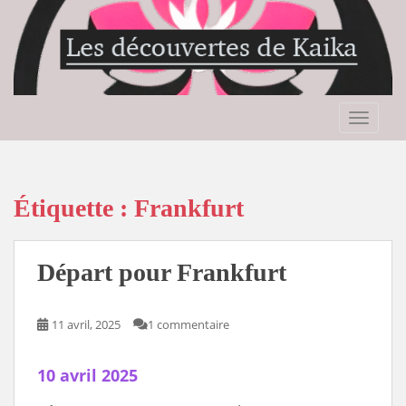
S
k
i
p
t
o
TOGGLE
m
a
i
n
Étiquette :
Frankfurt
c
o
n
Départ pour Frankfurt
t
e
n
11 avril, 2025
1 commentaire
t
10 avril 2025