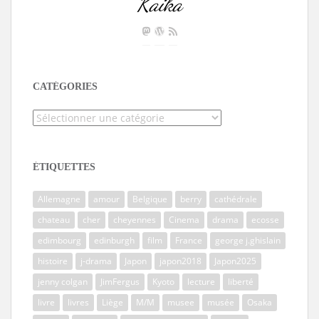
Kaika
CATÉGORIES
Catégories
ÉTIQUETTES
Allemagne
amour
Belgique
berry
cathédrale
chateau
cher
cheyennes
Cinema
drama
ecosse
edimbourg
edinburgh
film
France
george j.ghislain
histoire
j-drama
Japon
japon2018
Japon2025
jenny colgan
JimFergus
Kyoto
lecture
liberté
livre
livres
Liège
M/M
musee
musée
Osaka