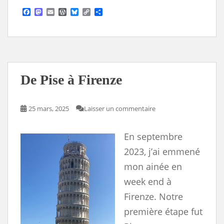
F
M
E
W
B
C
S
a
a
m
o
l
o
h
c
s
a
r
u
p
a
e
t
i
d
e
y
r
b
o
l
P
s
L
e
o
d
r
k
i
o
o
e
y
n
k
n
s
k
s
De Pise à Firenze
25 mars, 2025
Laisser un commentaire
En septembre
2023, j’ai emmené
mon ainée en
week end à
Firenze. Notre
première étape fut