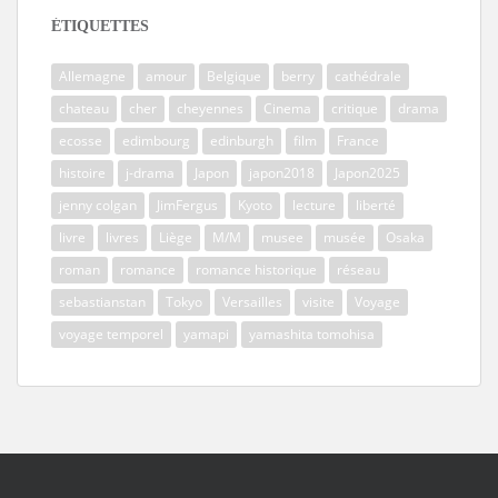
ÉTIQUETTES
Allemagne
amour
Belgique
berry
cathédrale
chateau
cher
cheyennes
Cinema
critique
drama
ecosse
edimbourg
edinburgh
film
France
histoire
j-drama
Japon
japon2018
Japon2025
jenny colgan
JimFergus
Kyoto
lecture
liberté
livre
livres
Liège
M/M
musee
musée
Osaka
roman
romance
romance historique
réseau
sebastianstan
Tokyo
Versailles
visite
Voyage
voyage temporel
yamapi
yamashita tomohisa