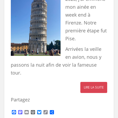
mon ainée en
week end à
Firenze. Notre
première étape fut
Pise.
Arrivées la veille
en avion, nous y
passons la nuit afin de voir la fameuse
tour.
LIRE LA SUITE
Partagez
F
M
E
W
B
C
S
a
a
m
o
l
o
h