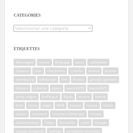
CATÉGORIES
Catégories
ÉTIQUETTES
Allemagne
amour
Belgique
berry
cathédrale
chateau
cher
cheyennes
Cinema
drama
ecosse
edimbourg
edinburgh
film
France
george j.ghislain
histoire
j-drama
Japon
japon2018
Japon2025
jenny colgan
JimFergus
Kyoto
lecture
liberté
livre
livres
Liège
M/M
musee
musée
Osaka
roman
romance
romance historique
réseau
sebastianstan
Tokyo
Versailles
visite
Voyage
voyage temporel
yamapi
yamashita tomohisa