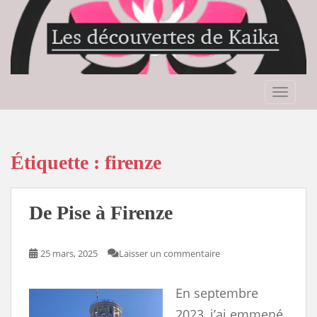
S
k
i
p
t
o
TOGGLE
m
a
i
n
Étiquette :
firenze
c
o
n
De Pise à Firenze
t
e
n
25 mars, 2025
Laisser un commentaire
t
En septembre
2023, j’ai emmené