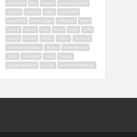
edinburgh
film
France
george j.ghislain
histoire
j-drama
Japon
japon2018
Japon2025
jenny colgan
JimFergus
Kyoto
lecture
liberté
livre
livres
Liège
M/M
musee
musée
Osaka
roman
romance
romance historique
réseau
sebastianstan
Tokyo
Versailles
visite
Voyage
voyage temporel
yamapi
yamashita tomohisa