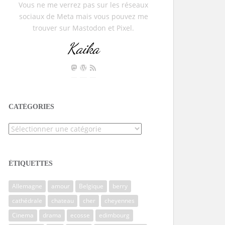
Vous ne me verrez pas sur les réseaux
sociaux de Meta mais vous pouvez me
trouver sur Mastodon et Pixel.
Kaika
CATÉGORIES
Catégories
ÉTIQUETTES
Allemagne
amour
Belgique
berry
cathédrale
chateau
cher
cheyennes
Cinema
drama
ecosse
edimbourg