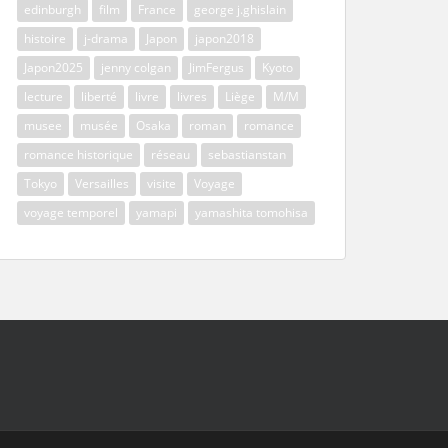
edinburgh
film
France
george j.ghislain
histoire
j-drama
Japon
japon2018
Japon2025
jenny colgan
JimFergus
Kyoto
lecture
liberté
livre
livres
Liège
M/M
musee
musée
Osaka
roman
romance
romance historique
réseau
sebastianstan
Tokyo
Versailles
visite
Voyage
voyage temporel
yamapi
yamashita tomohisa