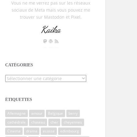
Vous ne me verrez pas sur les réseaux
sociaux de Meta mais vous pouvez me
trouver sur Mastodon et Pixel.
Kaika
CATÉGORIES
Catégories
ÉTIQUETTES
Allemagne
amour
Belgique
berry
cathédrale
chateau
cher
cheyennes
Cinema
drama
ecosse
edimbourg