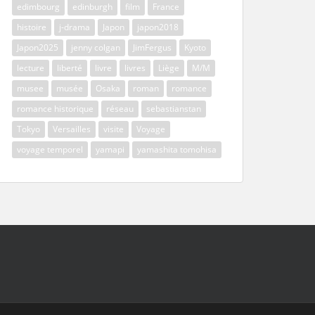
edimbourg
edinburgh
film
France
histoire
j-drama
Japon
japon2018
Japon2025
jenny colgan
JimFergus
Kyoto
lecture
liberté
livre
livres
Liège
M/M
musee
musée
Osaka
roman
romance
romance historique
réseau
sebastianstan
Tokyo
Versailles
visite
Voyage
voyage temporel
yamapi
yamashita tomohisa