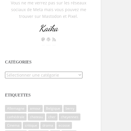
Vous ne me verrez pas sur les réseaux
sociaux de Meta mais vous pouvez me
trouver sur Mastodon et Pixel.
Kaika
CATÉGORIES
Catégories
ÉTIQUETTES
Allemagne
amour
Belgique
berry
cathédrale
chateau
cher
cheyennes
Cinema
critique
drama
ecosse