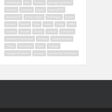
edinburgh
film
France
george j.ghislain
histoire
j-drama
Japon
japon2018
Japon2025
jenny colgan
JimFergus
Kyoto
lecture
liberté
livre
livres
Liège
M/M
musee
musée
Osaka
roman
romance
romance historique
réseau
sebastianstan
Tokyo
Versailles
visite
Voyage
voyage temporel
yamapi
yamashita tomohisa