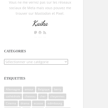
Vous ne me verrez pas sur les réseaux
sociaux de Meta mais vous pouvez me
trouver sur Mastodon et Pixel.
Kaika
CATÉGORIES
Catégories
ÉTIQUETTES
Allemagne
amour
Belgique
berry
cathédrale
chateau
cher
cheyennes
Cinema
drama
ecosse
edimbourg