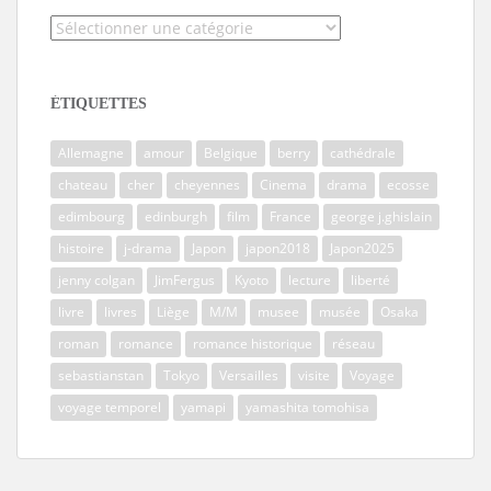
Catégories
ÉTIQUETTES
Allemagne
amour
Belgique
berry
cathédrale
chateau
cher
cheyennes
Cinema
drama
ecosse
edimbourg
edinburgh
film
France
george j.ghislain
histoire
j-drama
Japon
japon2018
Japon2025
jenny colgan
JimFergus
Kyoto
lecture
liberté
livre
livres
Liège
M/M
musee
musée
Osaka
roman
romance
romance historique
réseau
sebastianstan
Tokyo
Versailles
visite
Voyage
voyage temporel
yamapi
yamashita tomohisa