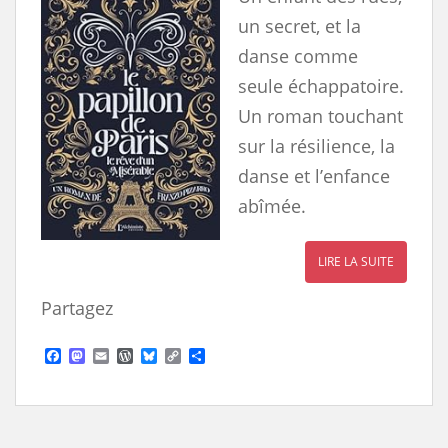
un secret, et la
danse comme
seule échappatoire.
Un roman touchant
sur la résilience, la
danse et l’enfance
abîmée.
LIRE LA SUITE
Partagez
F
M
E
W
B
C
S
a
a
m
o
l
o
h
c
s
a
r
u
p
a
e
t
i
d
e
y
r
b
o
l
P
s
L
e
o
d
r
k
i