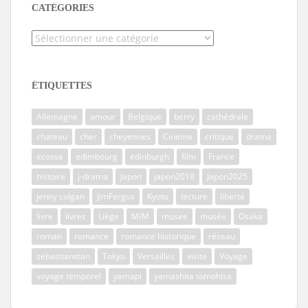
CATÉGORIES
Catégories
ÉTIQUETTES
Allemagne
amour
Belgique
berry
cathédrale
chateau
cher
cheyennes
Cinema
critique
drama
ecosse
edimbourg
edinburgh
film
France
histoire
j-drama
Japon
japon2018
Japon2025
jenny colgan
JimFergus
Kyoto
lecture
liberté
livre
livres
Liège
M/M
musee
musée
Osaka
roman
romance
romance historique
réseau
sebastianstan
Tokyo
Versailles
visite
Voyage
voyage temporel
yamapi
yamashita tomohisa