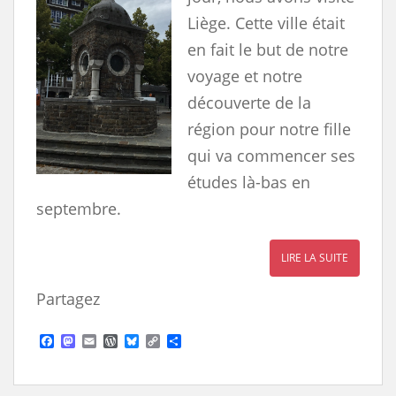
Liège. Cette ville était
en fait le but de notre
voyage et notre
découverte de la
région pour notre fille
qui va commencer ses
études là-bas en
septembre.
LIRE LA SUITE
Partagez
F
M
E
W
B
C
S
a
a
m
o
l
o
h
c
s
a
r
u
p
a
e
t
i
d
e
y
r