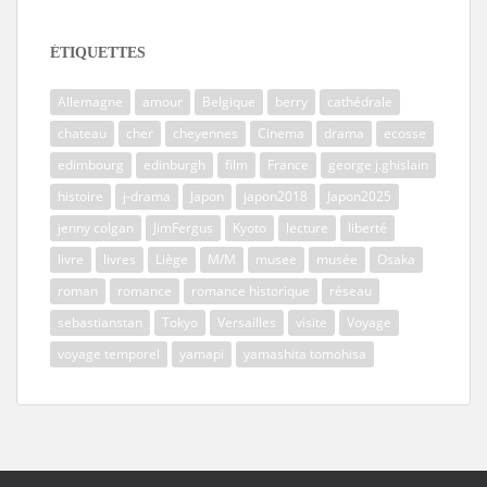
ÉTIQUETTES
Allemagne
amour
Belgique
berry
cathédrale
chateau
cher
cheyennes
Cinema
drama
ecosse
edimbourg
edinburgh
film
France
george j.ghislain
histoire
j-drama
Japon
japon2018
Japon2025
jenny colgan
JimFergus
Kyoto
lecture
liberté
livre
livres
Liège
M/M
musee
musée
Osaka
roman
romance
romance historique
réseau
sebastianstan
Tokyo
Versailles
visite
Voyage
voyage temporel
yamapi
yamashita tomohisa