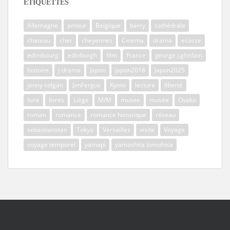
ÉTIQUETTES
Allemagne
amour
Belgique
berry
cathédrale
chateau
cher
cheyennes
Cinema
drama
ecosse
edimbourg
edinburgh
film
France
george j.ghislain
histoire
j-drama
Japon
japon2018
Japon2025
jenny colgan
JimFergus
Kyoto
lecture
liberté
livre
livres
Liège
M/M
musee
musée
Osaka
roman
romance
romance historique
réseau
sebastianstan
Tokyo
Versailles
visite
Voyage
voyage temporel
yamapi
yamashita tomohisa