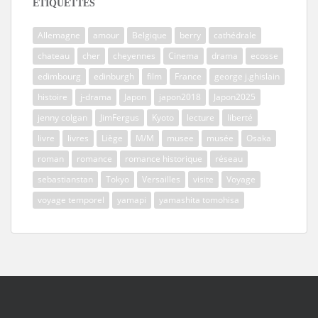
ÉTIQUETTES
Allemagne
amour
Belgique
berry
cathédrale
chateau
cher
cheyennes
Cinema
drama
ecosse
edimbourg
edinburgh
film
France
george j.ghislain
histoire
j-drama
Japon
japon2018
Japon2025
jenny colgan
JimFergus
Kyoto
lecture
liberté
livre
livres
Liège
M/M
musee
musée
Osaka
roman
romance
romance historique
réseau
sebastianstan
Tokyo
Versailles
visite
Voyage
voyage temporel
yamapi
yamashita tomohisa