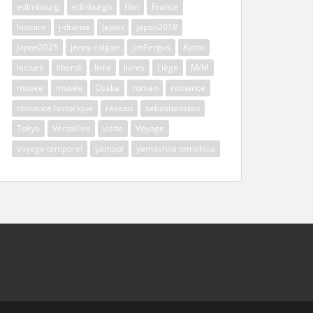
edimbourg
edinburgh
film
France
histoire
j-drama
Japon
japon2018
Japon2025
jenny colgan
JimFergus
Kyoto
lecture
liberté
livre
livres
Liège
M/M
musee
musée
Osaka
roman
romance
romance historique
réseau
sebastianstan
Tokyo
Versailles
visite
Voyage
voyage temporel
yamapi
yamashita tomohisa