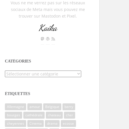
Vous ne me verrez pas sur les réseaux
sociaux de Meta mais vous pouvez me
trouver sur Mastodon et Pixel.
Kaika
CATÉGORIES
Catégories
ÉTIQUETTES
Allemagne
amour
Belgique
berry
bourges
cathédrale
chateau
cher
cheyennes
Cinema
drama
ecosse