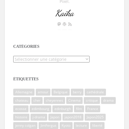
Pixel.
Kaika
CATÉGORIES
Catégories
ÉTIQUETTES
Allemagne
amour
Belgique
berry
cathédrale
chateau
cher
cheyennes
Cinema
critique
drama
ecosse
edimbourg
edinburgh
film
France
histoire
j-drama
Japon
japon2018
Japon2025
jenny colgan
JimFergus
Kyoto
lecture
liberté