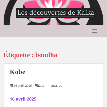
S
k
i
p
t
o
TOGGLE
m
a
i
n
Étiquette :
boudha
c
o
n
Kobe
t
e
n
16 avril, 2025
2 commentaires
t
16 avril 2025