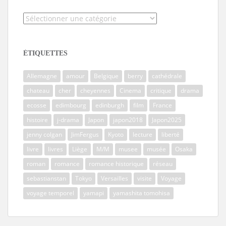
Catégories
ÉTIQUETTES
Allemagne
amour
Belgique
berry
cathédrale
chateau
cher
cheyennes
Cinema
critique
drama
ecosse
edimbourg
edinburgh
film
France
histoire
j-drama
Japon
japon2018
Japon2025
jenny colgan
JimFergus
Kyoto
lecture
liberté
livre
livres
Liège
M/M
musee
musée
Osaka
roman
romance
romance historique
réseau
sebastianstan
Tokyo
Versailles
visite
Voyage
voyage temporel
yamapi
yamashita tomohisa