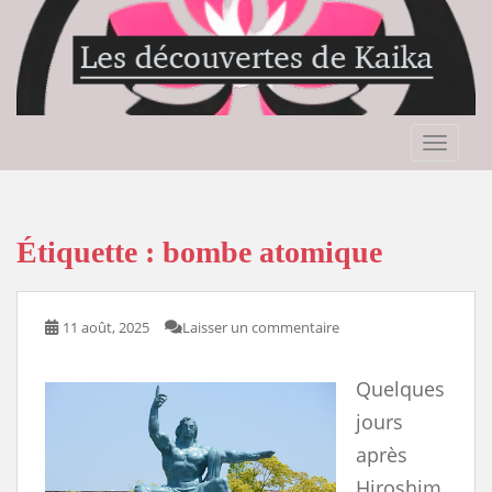
S
k
i
p
t
o
TOGGLE
m
a
i
n
Étiquette :
bombe atomique
c
o
n
11 août, 2025
Laisser un commentaire
t
e
Quelques
n
t
jours
après
Hiroshim