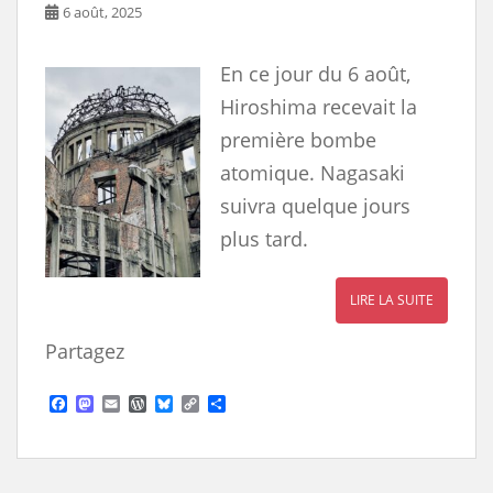
s
6 août, 2025
En ce jour du 6 août,
Hiroshima recevait la
première bombe
atomique. Nagasaki
suivra quelque jours
plus tard.
LIRE LA SUITE
Partagez
F
M
E
W
B
C
S
a
a
m
o
l
o
h
c
s
a
r
u
p
a
e
t
i
d
e
y
r
b
o
l
P
s
L
e
o
d
r
k
i