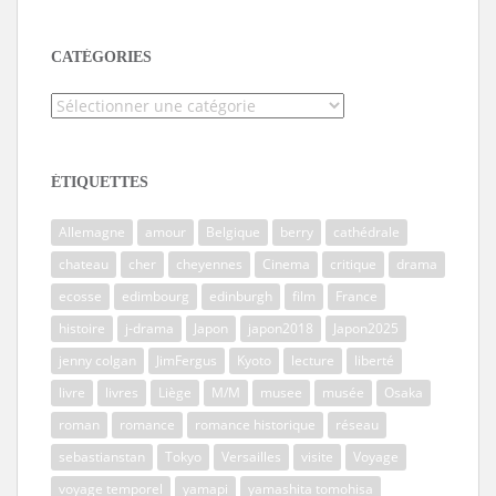
CATÉGORIES
Catégories
ÉTIQUETTES
Allemagne
amour
Belgique
berry
cathédrale
chateau
cher
cheyennes
Cinema
critique
drama
ecosse
edimbourg
edinburgh
film
France
histoire
j-drama
Japon
japon2018
Japon2025
jenny colgan
JimFergus
Kyoto
lecture
liberté
livre
livres
Liège
M/M
musee
musée
Osaka
roman
romance
romance historique
réseau
sebastianstan
Tokyo
Versailles
visite
Voyage
voyage temporel
yamapi
yamashita tomohisa