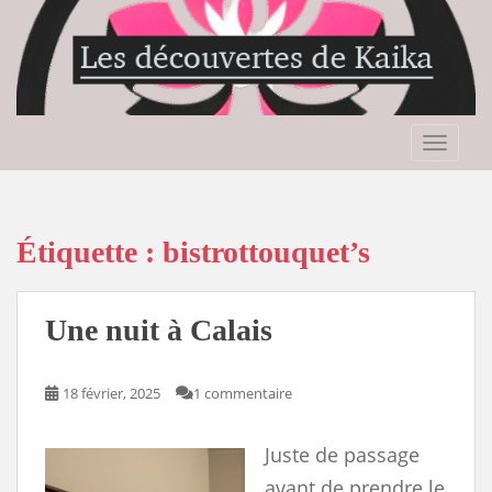
S
k
i
p
t
o
TOGGLE
m
a
i
n
Étiquette :
bistrottouquet’s
c
o
n
Une nuit à Calais
t
e
n
18 février, 2025
1 commentaire
t
Juste de passage
avant de prendre le