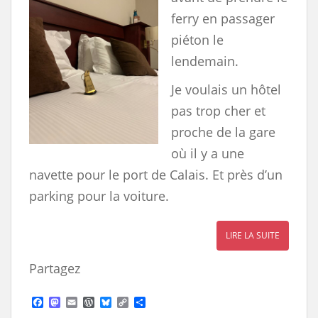
ferry en passager
piéton le
lendemain.
Je voulais un hôtel
pas trop cher et
proche de la gare
où il y a une
navette pour le port de Calais. Et près d’un
parking pour la voiture.
LIRE LA SUITE
Partagez
F
M
E
W
B
C
S
a
a
m
o
l
o
h