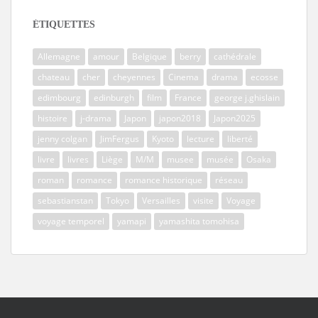
ÉTIQUETTES
Allemagne
amour
Belgique
berry
cathédrale
chateau
cher
cheyennes
Cinema
drama
ecosse
edimbourg
edinburgh
film
France
george j.ghislain
histoire
j-drama
Japon
japon2018
Japon2025
jenny colgan
JimFergus
Kyoto
lecture
liberté
livre
livres
Liège
M/M
musee
musée
Osaka
roman
romance
romance historique
réseau
sebastianstan
Tokyo
Versailles
visite
Voyage
voyage temporel
yamapi
yamashita tomohisa