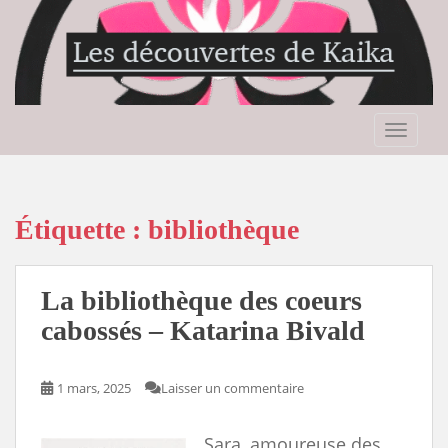
S
k
i
p
t
o
TOGGLE
m
a
i
n
Étiquette :
bibliothèque
c
o
n
La bibliothèque des coeurs
t
cabossés – Katarina Bivald
e
n
t
1 mars, 2025
Laisser un commentaire
Sara, amoureuse des