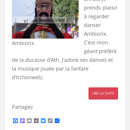
prends plaisir
à regarder
danser
Ambiorix.
C’est mon
Ambiorix
géant préféré
de la ducasse d’Ath. J’adore ses danses et
la musique jouée par la fanfare
d’Irchonwelz.
LIRE LA SUITE
Partagez
F
M
E
W
B
C
S
a
a
m
o
l
o
h
c
s
a
r
u
p
a