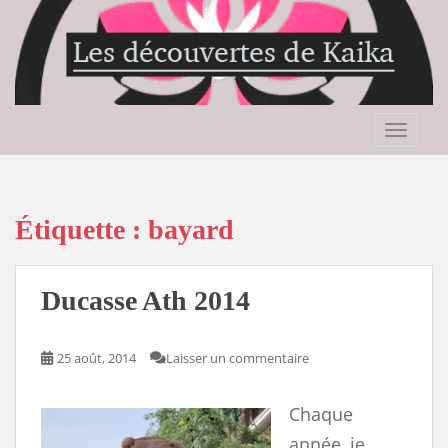
S
k
i
p
t
o
TOGGLE
m
a
i
n
Étiquette :
bayard
c
o
n
Ducasse Ath 2014
t
e
n
25 août, 2014
Laisser un commentaire
t
Chaque
année, je