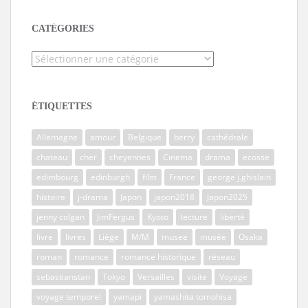
CATÉGORIES
Catégories
ÉTIQUETTES
Allemagne
amour
Belgique
berry
cathédrale
chateau
cher
cheyennes
Cinema
drama
ecosse
edimbourg
edinburgh
film
France
george j.ghislain
histoire
j-drama
Japon
japon2018
Japon2025
jenny colgan
JimFergus
Kyoto
lecture
liberté
livre
livres
Liège
M/M
musee
musée
Osaka
roman
romance
romance historique
réseau
sebastianstan
Tokyo
Versailles
visite
Voyage
voyage temporel
yamapi
yamashita tomohisa