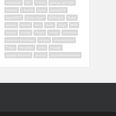
edinburgh
film
France
george j.ghislain
histoire
j-drama
Japon
japon2018
Japon2025
jenny colgan
JimFergus
Kyoto
lecture
liberté
livre
livres
Liège
M/M
musee
musée
Osaka
roman
romance
romance historique
réseau
sebastianstan
Tokyo
Versailles
visite
Voyage
voyage temporel
yamapi
yamashita tomohisa