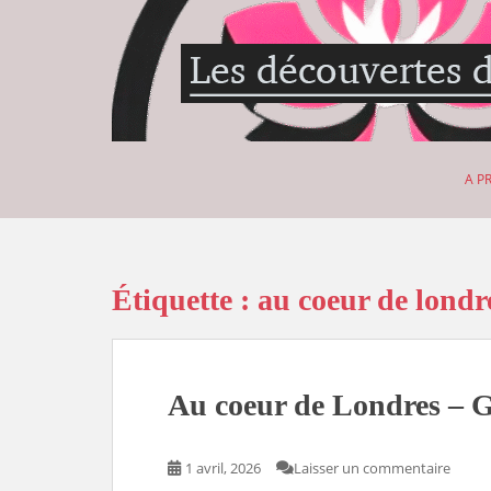
S
k
i
p
t
o
m
A P
a
i
n
c
o
Étiquette :
au coeur de londr
n
t
e
n
Au coeur de Londres – G
t
1 avril, 2026
Laisser un commentaire