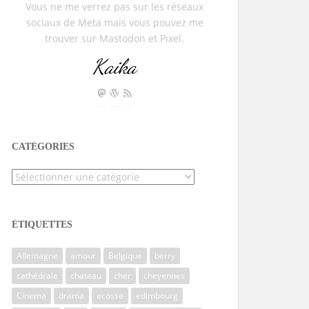
Vous ne me verrez pas sur les réseaux
sociaux de Meta mais vous pouvez me
trouver sur Mastodon et Pixel.
Kaika
CATÉGORIES
Catégories
ÉTIQUETTES
Allemagne
amour
Belgique
berry
cathédrale
chateau
cher
cheyennes
Cinema
drama
ecosse
edimbourg