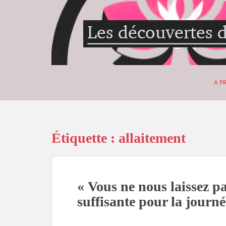
S
k
i
p
t
o
m
A P
a
i
n
c
o
Étiquette :
allaitement
n
t
e
n
« Vous ne nous laissez pa
t
suffisante pour la journé