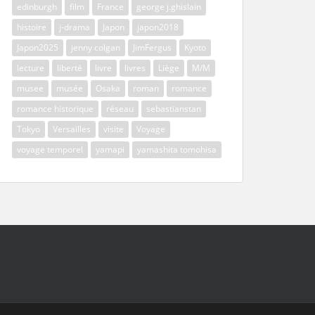
edinburgh
film
France
george j.ghislain
histoire
j-drama
Japon
japon2018
Japon2025
jenny colgan
JimFergus
Kyoto
lecture
liberté
livre
livres
Liège
M/M
musee
musée
Osaka
roman
romance
romance historique
réseau
sebastianstan
Tokyo
Versailles
visite
Voyage
voyage temporel
yamapi
yamashita tomohisa