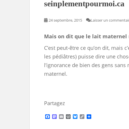
seinplementpourmoi.ca
24 septembre, 2015
Laisser un commentai
Mais on dit que le lait maternel 
C’est peut-être ce qu’on dit, mais c
les pédiâtres) puisse dire une chos
l’ignorance de bien des gens sans n
maternel.
Partagez
F
M
E
W
B
C
S
a
a
m
o
l
o
h
c
s
a
r
u
p
a