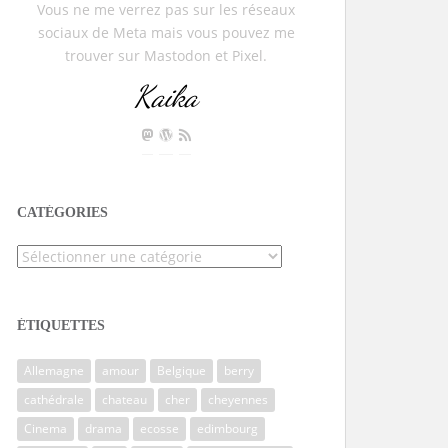
Vous ne me verrez pas sur les réseaux
sociaux de Meta mais vous pouvez me
trouver sur Mastodon et Pixel.
Kaika
CATÉGORIES
Catégories
ÉTIQUETTES
Allemagne
amour
Belgique
berry
cathédrale
chateau
cher
cheyennes
Cinema
drama
ecosse
edimbourg