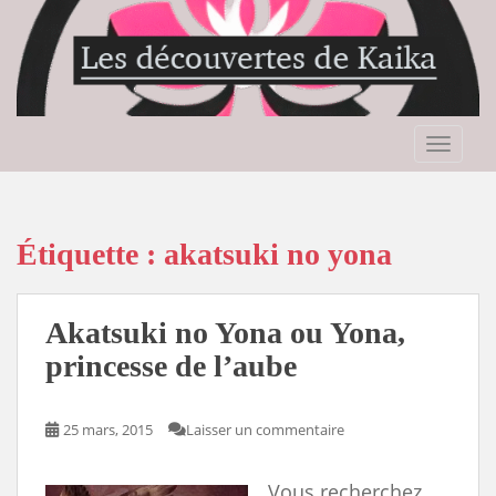
S
k
i
p
t
o
TOGGLE
m
a
i
n
Étiquette :
akatsuki no yona
c
o
n
Akatsuki no Yona ou Yona,
t
princesse de l’aube
e
n
t
25 mars, 2015
Laisser un commentaire
Vous recherchez