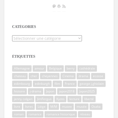
CATÉGORIES
Catégories
ÉTIQUETTES
Allemagne
amour
Belgique
berry
cathédrale
chateau
cher
cheyennes
Cinema
drama
ecosse
edimbourg
edinburgh
film
France
george j.ghislain
histoire
j-drama
Japon
japon2018
Japon2025
jenny colgan
JimFergus
Kyoto
lecture
liberté
livre
livres
Liège
M/M
musee
musée
Osaka
roman
romance
romance historique
réseau