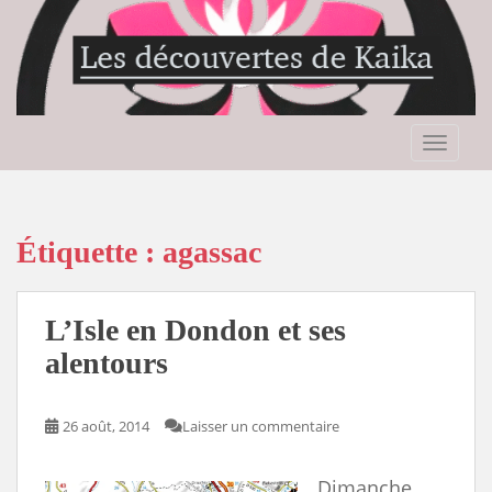
S
k
i
p
t
o
TOGGLE
m
a
i
n
Étiquette :
agassac
c
o
n
L’Isle en Dondon et ses
t
alentours
e
n
t
26 août, 2014
Laisser un commentaire
Dimanche,