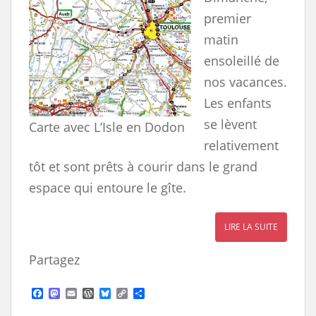
premier
matin
ensoleillé de
nos vacances.
Les enfants
se lèvent
Carte avec L’Isle en Dodon
relativement
tôt et sont prêts à courir dans le grand
espace qui entoure le gîte.
LIRE LA SUITE
Partagez
F
M
E
W
B
C
S
a
a
m
o
l
o
h
c
s
a
r
u
p
a