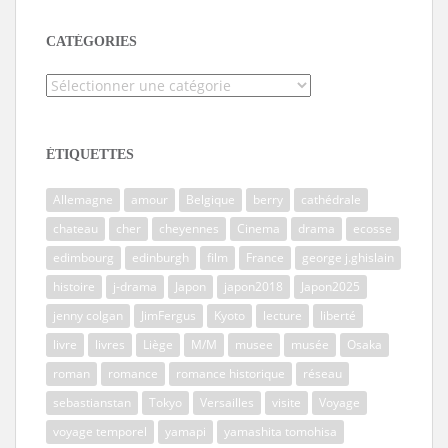
CATÉGORIES
Catégories
ÉTIQUETTES
Allemagne
amour
Belgique
berry
cathédrale
chateau
cher
cheyennes
Cinema
drama
ecosse
edimbourg
edinburgh
film
France
george j.ghislain
histoire
j-drama
Japon
japon2018
Japon2025
jenny colgan
JimFergus
Kyoto
lecture
liberté
livre
livres
Liège
M/M
musee
musée
Osaka
roman
romance
romance historique
réseau
sebastianstan
Tokyo
Versailles
visite
Voyage
voyage temporel
yamapi
yamashita tomohisa