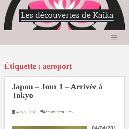
S
k
i
p
t
o
TOGGLE
m
a
i
n
Étiquette :
aeroport
c
o
n
Japon – Jour 1 – Arrivée à
t
Tokyo
e
n
t
4 avril, 2018
2 commentaires
04/04/201