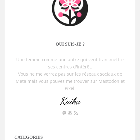
QUI SUIS-JE ?
Une femme comme une autre qui veut transmettre
ses centres d'intérêt.
Vous ne me verrez pas sur les réseaux sociaux de
Meta mais vous pouvez me trouver sur Mastodon et
Pixel.
Kaika
CATÉGORIES