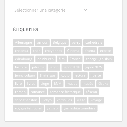
Catégories
ÉTIQUETTES
Allemagne
amour
Belgique
berry
cathédrale
chateau
cher
cheyennes
Cinema
drama
ecosse
edimbourg
edinburgh
film
France
george j.ghislain
histoire
j-drama
Japon
japon2018
Japon2025
jenny colgan
JimFergus
Kyoto
lecture
liberté
livre
livres
Liège
M/M
musee
musée
Osaka
roman
romance
romance historique
réseau
sebastianstan
Tokyo
Versailles
visite
Voyage
voyage temporel
yamapi
yamashita tomohisa