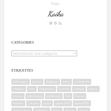
Pixel.
Kaika
CATÉGORIES
Catégories
ÉTIQUETTES
Allemagne
amour
Belgique
berry
cathédrale
chateau
cher
cheyennes
Cinema
critique
drama
ecosse
edimbourg
edinburgh
film
France
histoire
j-drama
Japon
japon2018
Japon2025
jenny colgan
JimFergus
Kyoto
lecture
liberté