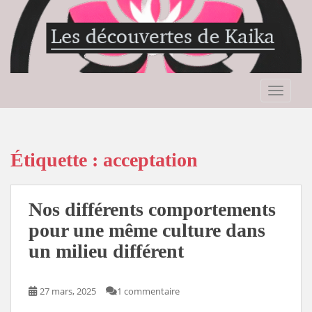
S
k
i
p
t
o
TOGGLE
m
a
i
n
Étiquette :
acceptation
c
o
n
Nos différents comportements
t
pour une même culture dans
e
un milieu différent
n
t
27 mars, 2025
1 commentaire